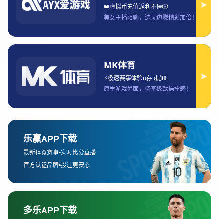
动、赛事预测、数据追踪，还是线上娱乐活动，平台都
展现出强大的创新能力与行业影响力。未来，千亿体育
将继续依托科技力量和全球化布局，推动体育娱乐产业
升级，为全球用户打造更加智能、高效、精彩的体育互
动生态体系。
全球赛事资源整合
随着全球体育产业不断扩大，用户对于赛事内容的需求
也日益增长。千亿体育通过强大的资源整合能力，将世
界范围内的热门赛事集中到同一平台，为用户提供更加
全面的赛事观看体验。无论是欧洲足球联赛、NBA篮球
赛事，还是电竞国际大赛，平台都能够实现快速覆盖，
让用户随时掌握全球体育动态。
为了满足不同地区用户的观赛习惯，千亿体育还建立了