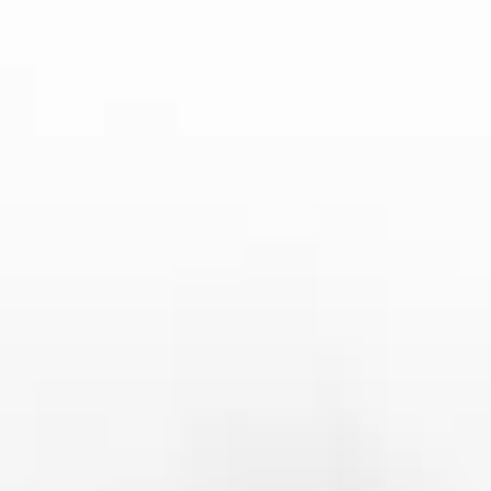
球员表现分析以及战术解析等内容，让用户更加深入理
解比赛过程。这种数据化观赛模式不仅增强了比赛的专
业性，也让普通观众能够感受到体育竞技背后的智慧与
魅力。
为了提升互动性，千亿体育还开发了智能语音助手和赛
事提醒系统。用户可以提前预约比赛、设置球队提醒，
并在比赛开始前及时收到通知。这种贴心的科技服务，
让用户能够更加轻松地参与到全球体育盛宴之中。
互动娱乐模式升级
与传统观赛平台相比，千亿体育更加注重用户互动体
验。平台不仅提供赛事直播，还打造了丰富的互动娱乐
功能，让用户从单纯观看者转变为积极参与者。通过弹
幕互动、实时评论以及赛事竞猜等功能，用户可以在观
赛过程中与全球球迷实时交流。