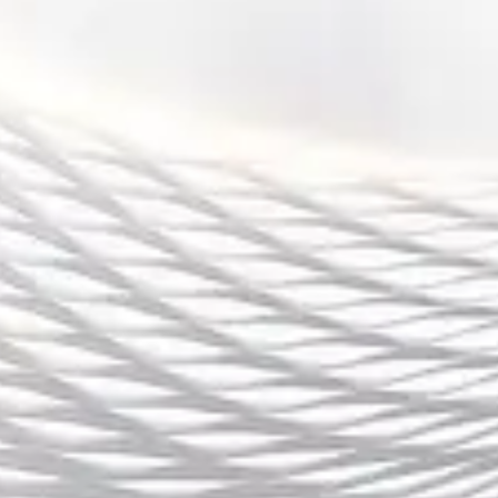
社区化运营是千亿体育的重要特色之一。平台建立了多
元化球迷社区，不同球队和赛事爱好者能够聚集在一起
分享观点、讨论战术、分析比赛。这种社交化模式不仅
增强了用户粘性，也进一步提升了平台整体活跃度。
为了增加娱乐氛围，平台还推出了多种线上娱乐活动。
例如赛事知识挑战、球迷排行榜以及线上互动直播等内
容，都极大提升了用户参与热情。用户不仅能够观看比
赛，还能在娱乐活动中获得更多成就感与归属感。
与此同时，千亿体育不断优化用户界面与互动体验。简
洁直观的页面设计、快速响应的操作系统以及个性化设
置功能，使用户在使用过程中更加舒适便捷。无论是资
深体育迷还是普通观众，都能够快速融入平台生态。
未来生态全面布局