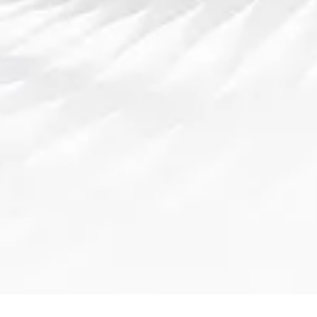
未来，虚拟现实与增强现实技术将成为体育观赛的重要
方向。千亿体育已经开始研究沉浸式观赛模式，用户未
来有望通过VR设备实现“身临其境”的现场体验。这种创
新模式将进一步打破时间与空间限制，让观赛体验更加
真实震撼。
与此同时，平台还将加强国际化战略布局，通过拓展海
外市场与合作资源，进一步提升全球影响力。随着越来
越多国际赛事和品牌加入合作，千亿体育有望成为连接
全球体育文化的重要桥梁。
除了赛事内容建设，平台还将积极推动体育公益与青少
年体育发展。通过线上宣传、赛事推广以及体育教育合
作等方式，千亿体育希望将体育精神传递给更多年轻
人，推动健康积极的体育文化不断发展。