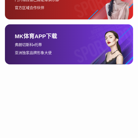
力。
智能科技驱动体验
科技的发展正在不断改变传统体育观赛方式，而千亿体
育则充分利用人工智能、大数据以及云计算等先进技
术，为用户打造更加智能化的观赛环境。平台能够根据
用户浏览习惯与兴趣偏好，自动推荐相关赛事内容，让
用户更快速找到自己关注的比赛。
在直播技术方面，千亿体育采用高清流媒体传输与智能
加速技术，即使在高峰时期也能保证画面流畅稳定。无
论用户身处何地，都能够通过手机、平板、电脑等设备
实现实时观看，真正做到全天候无障碍观赛。
球速体育平台登录入口
平台还引入了实时数据分析功能，通过动态数据图表、