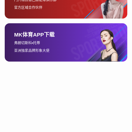
见表达者。
为了增强社交属性，JM体育还提供了好友系统和社区讨
论板块。用户可以组建兴趣圈、参与话题讨论或分享观
赛心得，这种互动模式不仅提高了用户的参与度，也形
成了平台独特的社交生态。
技术上，JM体育利用增强现实（AR）和虚拟现实
（VR）技术，将观赛体验升级为沉浸式体验。用户可以
通过VR眼镜进入虚拟体育场，感受身临其境的赛事氛
围，同时AR互动功能能够在现实环境中呈现实时赛事信
息，让互动更加生动和直观。
3、内容生态全面建设
JM体育不仅注重功能和互动，更在内容生态建设上不断
发力。平台与各大体育赛事组织和内容生产方建立深度