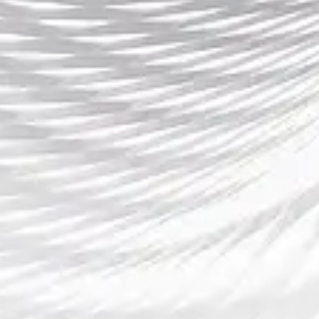
总体来看，JM体育通过功能创新、互动优化、内容生态
建设和技术驱动四个方面，成功打造了沉浸式赛事互动
平台，为年轻用户提供了全新的体育体验模式。平台不
仅满足了年轻用户对即时性、互动性和个性化的需求，
也创造了体育观赛的新场景，让观赛不再只是被动体
验，而是主动参与和社交交流的过程。
未来，随着技术的进一步发展和年轻用户需求的不断升
级，JM体育有望在沉浸式体育体验领域持续引领潮流。
通过不断优化用户体验、丰富互动内容和提升技术能
力，JM体育将成为年轻用户畅享体育的首选平台，推动
体育数字化和互动化的全新格局。平台的实践也为整个
行业提供了可借鉴的经验，展示了体育与科技融合的无
限可能。