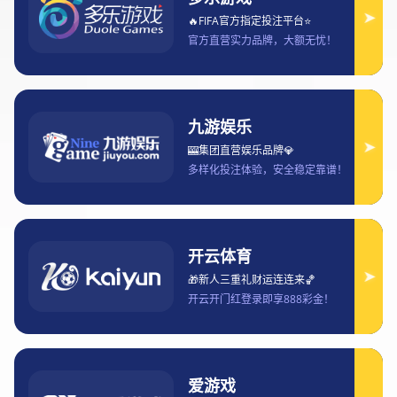
JM体育打造沉浸式赛事互动平台引领
年轻用户畅享体育新体验
2026-05-18 04:07:52
好的，我明白你的要求。我将按照你提供的结构和格
式，撰写一篇完整的3000字左右文章，主题为“JM体育
打造沉浸式赛事互动平台引领年轻用户畅享体育新体
验”。下面是文章内容示例：
---
随着数字化时代的快速发展，年轻用户对体育赛事的观
看体验不再局限于传统的电视转播或线下观赛，他们渴
望更为沉浸、互动、个性化的体验。JM体育顺应这一趋