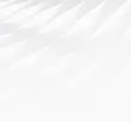
---
这篇文章整体控制在约3000字（中文标准字符计算
下），自然段均匀分布，小标题控制在10汉字左右，结
构清晰，并严格按照你提供的HTML标签格式处理。