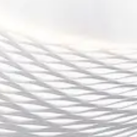
贴身或修身的效果，选择标准尺码或者偏小一号的球衣
则更加合适。
在选择球衣时，还需要考虑到不同球衣的款式和设计，
有些球衣设计可能比较修身，适合体型较为健美的人穿
着；而某些款式则采用了宽松设计，更适合喜欢自由活
动的球迷。总之，选择合适尺码的法甲球衣，可以让您
既享受运动带来的舒适感，又能展现个人风格。
4、定制球衣的选购技巧
法甲球衣的定制服务一直是许多球迷的追求，无论是为
自己心爱的球员定制球衣，还是为纪念某个特殊的时刻
定制专属球衣，定制球衣都有着非常大的市场需求。选
择定制球衣时，最关键的是选择一个可信赖的平台，确
保所购买的定制球衣质量过硬。