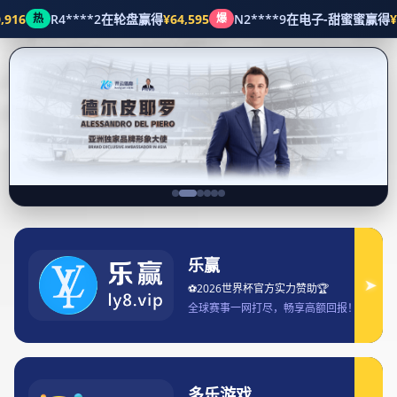
最新动向
首页
最新动向