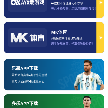
购买法甲球衣，首先要明确的是选择合适的购买渠道。
不同的渠道在价格、商品质量、售后服务等方面会有不
同的差异，因此选择一个可靠的平台至关重要。常见的
购买渠道包括官方旗舰店、电商平台、专门的体育用品
店以及二手市场。
首先，官方旗舰店是最为可靠的购买渠道，能够保证您
购买到正品法甲球衣。无论是通过球队官网，还是通过
耐克、阿迪达斯等合作品牌的官网，您都能获得最新款
的球衣以及官方的定制服务。同时，购买自官方渠道的
球衣通常能享受到良好的售后服务和退换货政策。
其次，各大电商平台如淘宝、京东、天猫等，也是常见
的购买渠道。这些平台上的商家众多，价格有时更为优
惠，但也需要注意筛选出信誉良好的商家。可以通过查
看商家评分、用户评论以及购买量来判断其信誉和商品