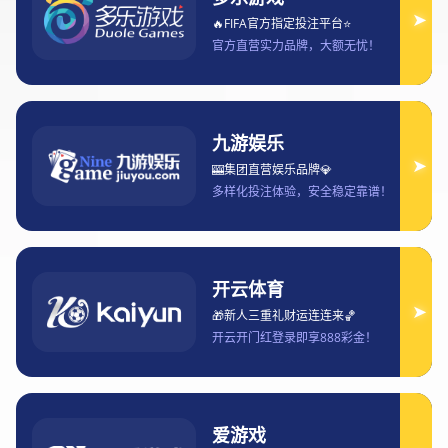
如何通过英语平台观看西甲比赛及其推
荐渠道
2025-09-12 22:12:53
本文将围绕如何通过英语平台观看西甲比赛及其推荐渠
道展开详细探讨。在全球范围内，西甲联赛凭借其高水
平的足球比赛和众多世界级球员吸引了大量粉丝。对于
英语用户而言，能够通过合法且高质量的平台观看西甲
比赛是提升观赛体验的关键。本文将从四个方面对如何
通过英语平台观看西甲比赛进行阐述：首先，介绍适合
英语用户观看西甲的主要平台及其特点；其次，探讨各
平台的订阅方式和费用结构；接着，分析如何利用社交
媒体和其他资源来跟进西甲赛事；最后，总结如何通过
这些渠道有效提升观赛体验。通过本文，读者将能够了