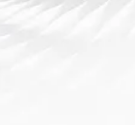
总结：
通过英语平台观看西甲比赛已经不再是难事，多个流媒
体平台提供了优质的赛事直播，并且价格和服务内容各
有差异。ESPN、DAZN和Sky Sports是目前较为常见的
观看平台，它们不仅覆盖了西甲的直播赛事，还提供了
丰富的赛后内容和专家分析，确保观众能够全方位地享
受西甲比赛。
此外，社交媒体和其他在线资源为球迷们提供了实时的
比赛更新和讨论平台，使观众能够在任何时间跟踪比赛
进程。无论是通过传统电视平台，还是现代的流媒体服
务，观众都能够享受到清晰、专业的直播体验。结合高
质量的设备和智能提醒功能，观众能够在舒适的环境中
尽情享受西甲比赛。