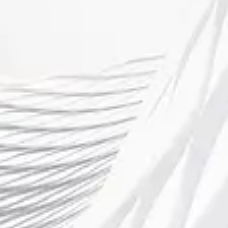
18
20:26:41
中
国
队
征
战
土
伦
杯
展
现
青
春
风
采