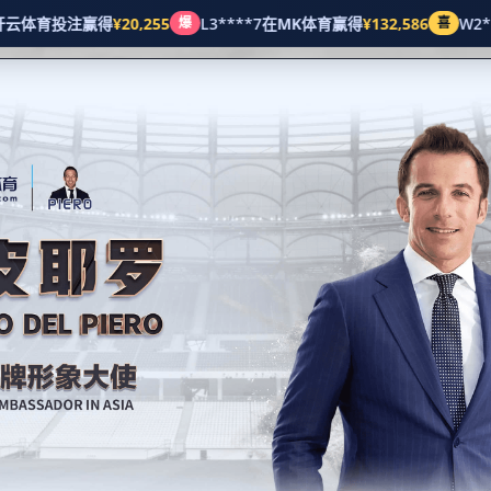
发现球速体育
产品展示
最新动向
公司
最新动向
首页
最新动向