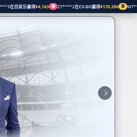
服务
找到球速体育官方
立即联系