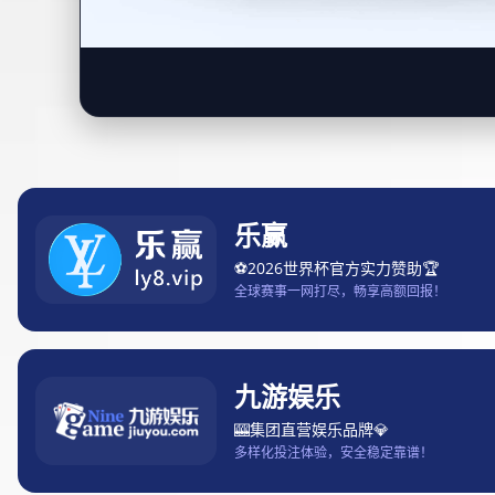
世界杯经典回放：重温历届精彩瞬
2025-09-10 04:14:22
世界杯，这项全球最受关注的足球赛事，自193
届世界杯都留下了众多令人铭刻的瞬间和历史性
破到球队的团结协作，所有这些都构成了世界杯
带领大家重温历届比赛中的精彩瞬间与传奇对决
四个方面的细致阐述，我们将分析这些历史性的
对世界足球的深远影响。