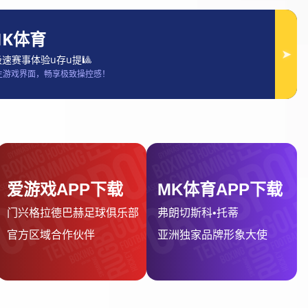
最新动向
公司服务
找到球速体育官方
热门新闻
鼎信体育引领行业创新发展打造
专业赛事服务新生态助力全民运
动蓬勃前行
2026-07-24 18:49:10
足球防守工兵中场的战术价值解
析从拦截屏障到球队攻防枢纽核