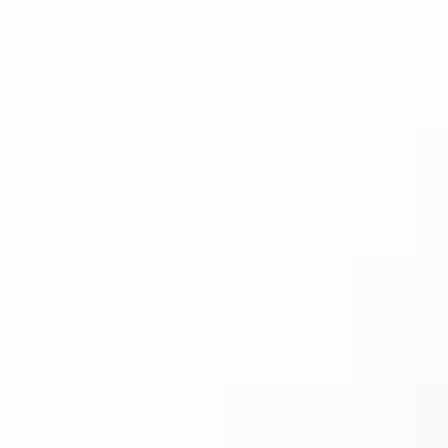
领跑豪门争夺战持续升温新赛季
格局
2026-07-19 19:54:44
实
况
足
球
手
游
最
新
黑
卡
震
撼
登