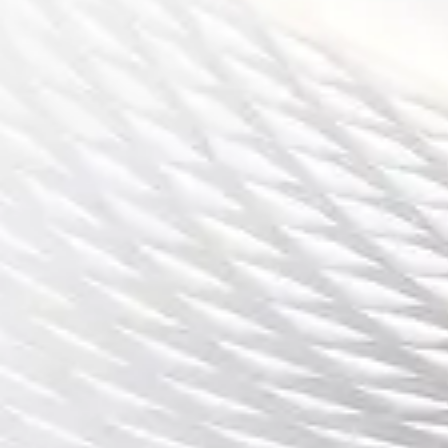
每一届世界杯都是全球观众的节日，观赛不仅是
这些经典时刻的回放让我们看到了足球赛场上的
有不为人知的努力与奋斗。世界杯不仅是一次比
忆。无论过去还是未来，世界杯的经典回放永远