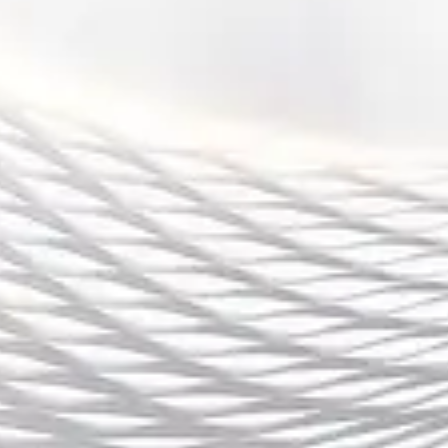
享受足球的乐趣，更是分享属于世界的共同记忆。
残酷与美丽，也让我们意识到每一位伟大球员的背后都
赛，它是世界足球文化的展现，是全球人们的共同记
铭刻在我们的心中，成为我们每个人心中的荣耀时刻。