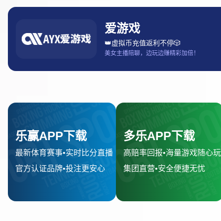
1、历届世界杯中的经典进球
世界杯上，每一届赛事都有让人难以忘怀的进球
如，1986年墨西哥世界杯的“上帝之手”与马拉
纳凭借个人的突破将球送入网中，这一进球堪称
员的技巧和速度，更展示了一个球员对比赛的无
此外，1998年法国世界杯中齐内丁·齐达内的
赛中梅开二度，凭借一记头球帮助法国击败巴西
韩国与日本世界杯的罗纳尔多，凭借其独特的脚
帮助巴西最终捧起了冠军奖杯。
这些进球不仅是比赛的转折点，也是整个世界杯
努力与智慧，成为世界杯历史中的闪亮星辰。它
奋斗的故事。
2、世界杯上的传奇对决