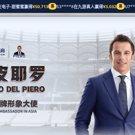
发现球速体育
产品展示
最新动向
公司
最新动向
首页
最新动向