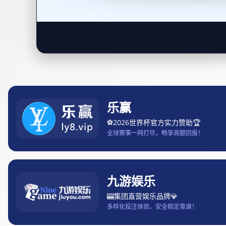
云体育引领数字化竞技新时代全面
2026-05-09 08:08:38
明白了，我将按照你的要求生成完整文章，确保
三个自然段以上，每个小标题控制在10个汉字以内
式输出。下面是文章示例：
---
随着数字技术的迅速发展，云体育正在引领竞技