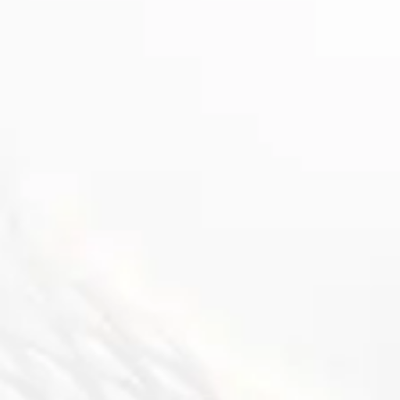
智能化的赛事生态不仅提升了观众的参与体验，
考，使整个竞技体系更加科学、高效和智能化，
总结：
总体来看，云体育通过数字化技术的应用，从观
全面推动了竞技体育的数字化升级。它不仅提升