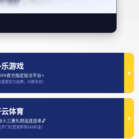
导航
发现球速体育
产品展示