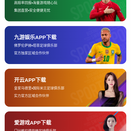
此外，明星球员的亮相还大大提升了节目的观看价值。
无论是现场的足球技艺比拼，还是球员们在娱乐环节中
的幽默表现，都为节目的娱乐性和观赏性增添了不少亮
点。通过这些互动，不仅增强了节目的娱乐效果，也彰
显了意甲球员的全能魅力。
球速体育官方
2、各大俱乐部的精彩参与
《荣耀绿茵盛宴》作为一场聚焦意甲的足球盛典，各大
俱乐部的精彩参与无疑是其成功的关键。每家俱乐部通
过节目中展现自家的独特魅力和足球文化，为节目注入
了丰富的内容。尤文图斯、AC米兰、国际米兰等传统豪
门都派出代表球员参与节目，展现了各自的历史荣光与
足球精神。