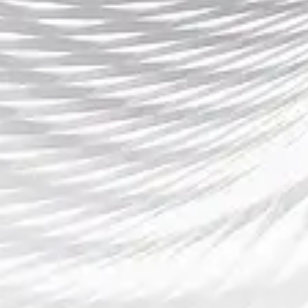
此外，节目也促使球迷们对意甲联赛有了更深的情感共
鸣。通过参与感极强的互动环节和对足球精神的传递，
球迷们不仅提升了对自己支持的俱乐部的认同感，也在
更广泛的层面上理解了足球文化的全球意义。无疑，这
一节目为意甲联赛的国际化推广和文化传播做出了积极
贡献。
总结：
通过《荣耀绿茵盛宴：意甲群星共庆足球节日特别节
目》，我们不仅能够欣赏到意甲足球的精彩赛事与明星
球员的风采，还能够从中感受到深厚的足球文化和球迷
们的热情。节目通过四个方面的精心设计，成功地将足
球、娱乐和文化有机结合，为观众带来了一场视觉与心
灵的双重盛宴。
无论是球员的互动，还是俱乐部的精彩参与，亦或是节