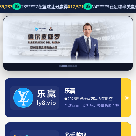
最新动向
首页
最新动向