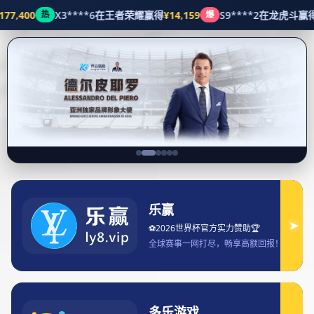
最新动向
首页
最新动向