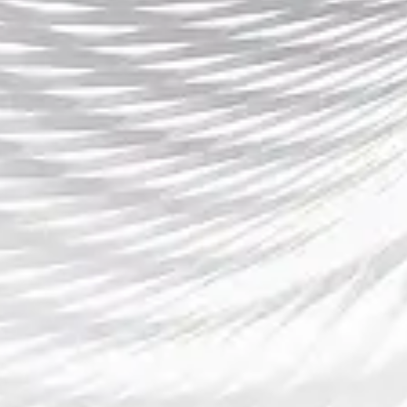
总结：
通过对英雄联盟全场回放的深入解析，可以发现巅峰对
决的精彩并非偶然，而是由无数操作细节与战术选择共
同堆叠而成。从个人操作到团队协作，每一个环节都紧
密相连，任何微小失误都可能被放大为决定胜负的关
键。
整体来看，全场回放不仅是回顾精彩瞬间的工具，更是
一面映照竞技智慧的镜子。通过复盘这些巅峰对决，我
们不仅能够重温比赛的激情，也能真正理解顶级对抗背
后的思考方式，为自身的游戏理解与实战水平带来持续
提升。