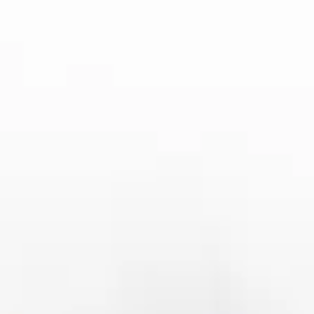
意，而是经过资源争夺与视野铺设后的必然结果。
回放慢镜头下，团队核心输出位的站位选择尤为关键。
他们往往在安全与输出之间寻找微妙平衡，通过边缘输
出最大化伤害。一次过早的进场或一次过慢的反应，都
可能导致团战失败，这种高风险决策在回放中显得格外
清晰。
此外，团战中的指挥节奏同样值得关注。回放显示，成
功的团队往往在击杀关键目标后迅速做出下一步决策，
是继续追击还是转向资源。这种果断而统一的执行力，
是巅峰对决能够拉开差距的重要原因。
4、战术运营全局复盘