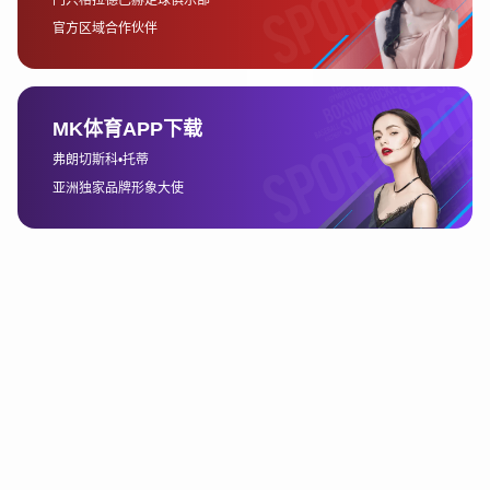
球速体育平台登录入口
从回放中可以观察到，强势英雄并不一定频繁进攻，而
是通过控线迫使对手犯错。当兵线被卡在不利位置时，
对手必须冒险上前补刀，这时一次精准的技能命中就可
能改变对线走向。这种耐心与克制，是高水平对线的重
要标志。
同时，对线期的细节还体现在与打野的联动上。回放中
常见的假动作、视野欺骗，往往是为了配合打野的到
来。看似普通的一次后撤，实际上可能是在引诱对方压
线，从而为击杀创造条件。
3、团战决策节奏分析
团战是比赛的高潮，也是最考验团队决策能力的阶段。
通过全场回放，可以清楚看到每一次团战爆发前的站位
调整与技能分配。巅峰对决中的团战，很少是临时起